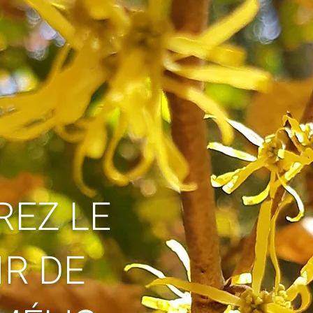
EZ LE
R DE