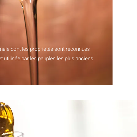
nale dont les propriétés sont reconnues
t utilisée par les peuples les plus anciens.